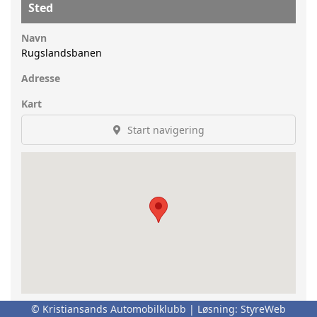
Sted
Navn
Rugslandsbanen
Adresse
Kart
Start navigering
© Kristiansands Automobilklubb | Løsning:
StyreWeb