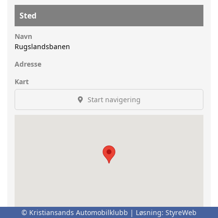
Sted
Navn
Rugslandsbanen
Adresse
Kart
Start navigering
© Kristiansands Automobilklubb | Løsning:
StyreWeb